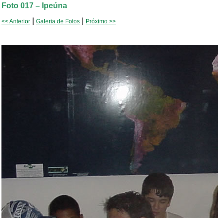
Foto 017 – Ipeúna
|
|
<< Anterior
Galeria de Fotos
Próximo >>