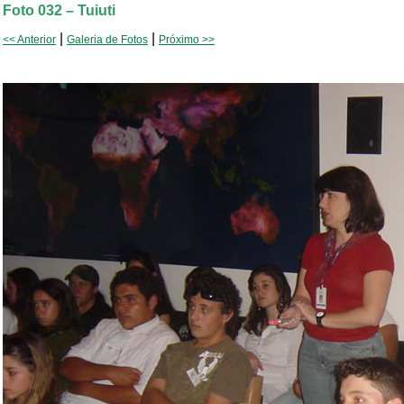
Foto 032 – Tuiuti
|
|
<< Anterior
Galeria de Fotos
Próximo >>