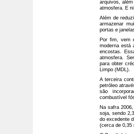
arquivos, além
atmosfera. E ni
Além de reduzi
armazenar mui
portas e janela
Por fim, vem o
moderna está a
encostas. Essa
atmosfera. Se
para obter cr
Limpo (MDL).
A terceira cont
petróleo atravé
são incorpor
combustível fós
Na safra 2006,
soja, sendo 2,
do excedente d
(cerca de 0,35 