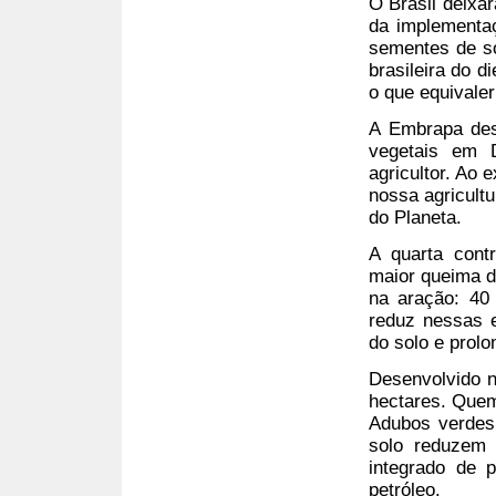
O Brasil deixar
da implementaç
sementes de s
brasileira do d
o que equivaler
A Embrapa des
vegetais em D
agricultor. Ao 
nossa agricult
do Planeta.
A quarta cont
maior queima de
na aração: 40
reduz nessas 
do solo e prolo
Desenvolvido n
hectares. Quem
Adubos verdes 
solo reduzem 
integrado de 
petróleo.