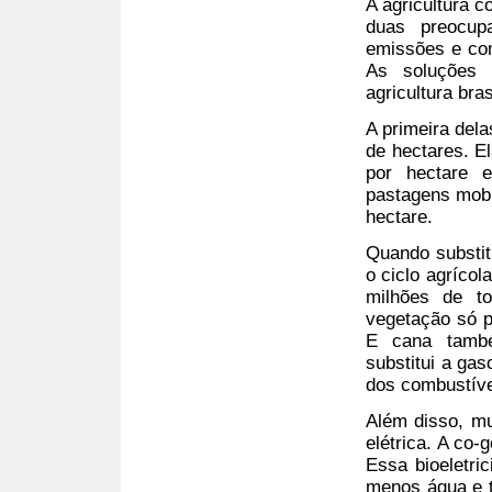
A agricultura 
duas preocup
emissões e com
As soluções 
agricultura bras
A primeira dela
de hectares. E
por hectare 
pastagens mobi
hectare.
Quando substit
o ciclo agríco
milhões de to
vegetação só pe
E cana també
substitui a ga
dos combustíve
Além disso, mu
elétrica. A co
Essa bioeletri
menos água e t