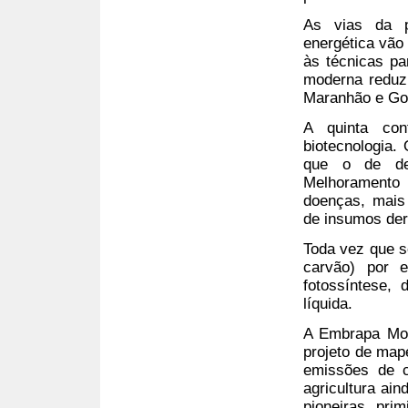
As vias da p
energética vão
às técnicas par
moderna reduz
Maranhão e Go
A quinta con
biotecnologia.
que o de dez
Melhoramento 
doenças, mais
de insumos der
Toda vez que se
carvão) por e
fotossíntese,
líquida.
A Embrapa Mon
projeto de map
emissões de ca
agricultura ai
pioneiras, prim