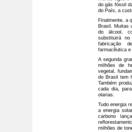
do gás fóssil 
do País, a cus
Finalmente, a 
Brasil. Muitas 
do álcool, co
substituirá no
fabricação d
farmacêutica e 
A segunda gran
milhões de he
vegetal, funda
do Brasil tem 
Também produz
cada dia, par
olarias.
Tudo energia re
a energia sola
carbono lanç
reflorestament
milhões de ton