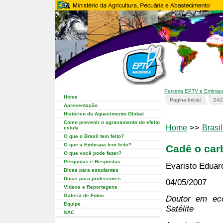
Parceria EPTV e Embrap
Home
Pagina Inicial
SA
Apresentação
Histórico do Aquecimento Global
Como prevenir o agravamento do efeito
>>
Home
Brasil
estufa
O que o Brasil tem feito?
O que a Embrapa tem feito?
Cadê o car
O que você pode fazer?
Perguntas e Respostas
Evaristo Eduar
Dicas para estudantes
Dicas para professores
04/05/2007
Vídeos e Reportagens
Galeria de Fotos
Doutor em eco
Equipe
Satélite
SAC