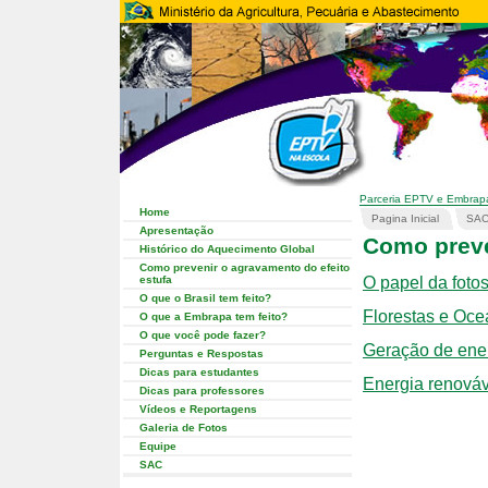
Parceria EPTV e Embrap
Home
Pagina Inicial
SA
Apresentação
Como preve
Histórico do Aquecimento Global
Como prevenir o agravamento do efeito
estufa
O papel da foto
O que o Brasil tem feito?
Florestas e Oc
O que a Embrapa tem feito?
O que você pode fazer?
Geração de energ
Perguntas e Respostas
Dicas para estudantes
Energia renováv
Dicas para professores
Vídeos e Reportagens
Galeria de Fotos
Equipe
SAC