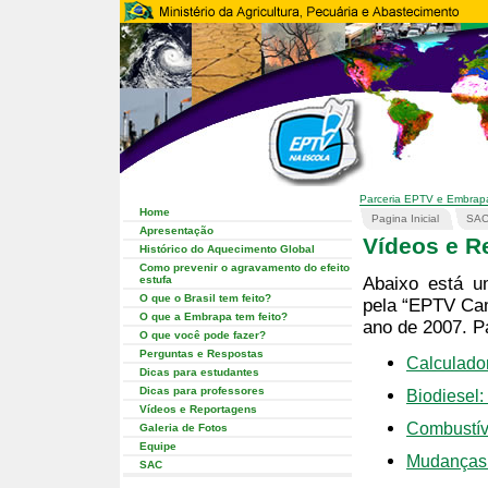
Parceria EPTV e Embrap
Home
Pagina Inicial
SA
Apresentação
Vídeos e R
Histórico do Aquecimento Global
Como prevenir o agravamento do efeito
estufa
Abaixo está u
O que o Brasil tem feito?
pela “EPTV Cam
O que a Embrapa tem feito?
ano de 2007. Par
O que você pode fazer?
Perguntas e Respostas
Calculado
Dicas para estudantes
Dicas para professores
Biodiesel:
Vídeos e Reportagens
Combustív
Galeria de Fotos
Equipe
Mudanças c
SAC