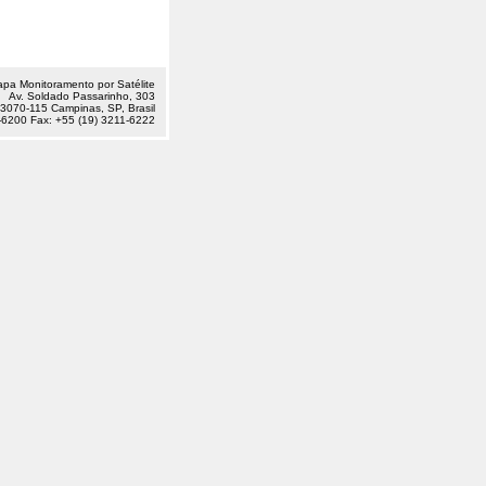
pa Monitoramento por Satélite
Av. Soldado Passarinho, 303
070-115 Campinas, SP, Brasil
-6200 Fax: +55 (19) 3211-6222