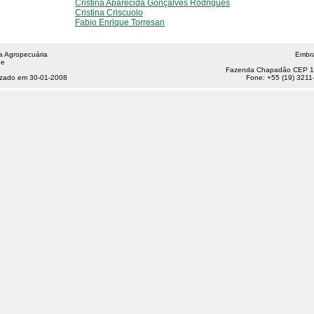
Cristina Aparecida Gonçalves Rodrigues
Cristina Criscuolo
Fabio Enrique Torresan
a Agropecuária
Embra
de
Fazenda Chapadão CEP 13
lizado em 30-01-2008
Fone: +55 (19) 3211