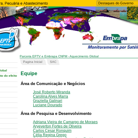
Parceria EPTV e Embrapa CNPM - Aquecimento Global
Pagina Inicial
SAC
lobal
Equipe
o do efeito
Área de Comunicação e Negócios
José Roberto Miranda
Carolina Alves Marra
Graziella Galinari
Luciane Dourado
Área de Pesquisa e Desenvolvimento
Adriana Vieira de Camargo de Moraes
Aryeverton Fortes de Oliveira
Carlos Cesar Ronquim
Célia Regina Grego