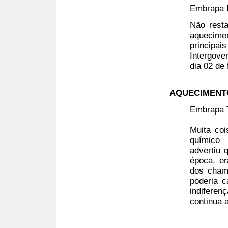
Embrapa 
Não rest
aquecim
principa
Intergov
dia 02 de
AQUECIMENT
Embrapa 
Muita co
químico 
advertiu q
época, e
dos cham
poderia c
indiferen
continua