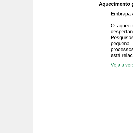
Aquecimento g
Embrapa 
O aqueci
despertan
Pesquis
pequena 
processos
está rela
Veja a ve