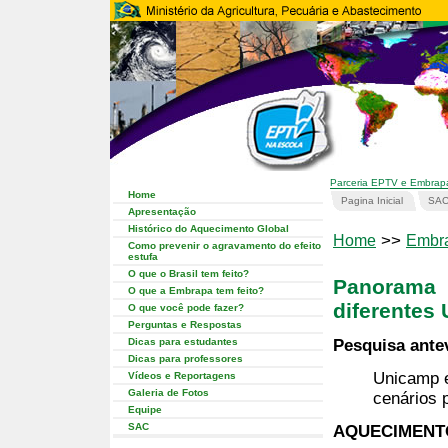
Parceria EPTV e Embrap
Home
Pagina Inicial
SA
Apresentação
Histórico do Aquecimento Global
>>
Home
Embr
Como prevenir o agravamento do efeito
estufa
O que o Brasil tem feito?
Panorama
O que a Embrapa tem feito?
diferentes
O que você pode fazer?
Perguntas e Respostas
Dicas para estudantes
Pesquisa ante
Dicas para professores
Unicamp e
Vídeos e Reportagens
Galeria de Fotos
cenários 
Equipe
SAC
AQUECIMENTO