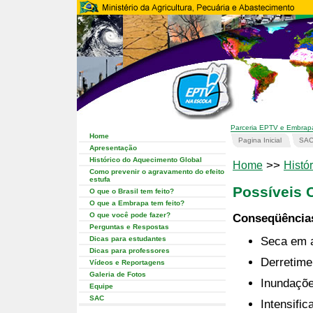
Parceria EPTV e Embrap
Home
Pagina Inicial
SA
Apresentação
Histórico do Aquecimento Global
>>
Home
Histór
Como prevenir o agravamento do efeito
estufa
Possíveis 
O que o Brasil tem feito?
O que a Embrapa tem feito?
O que você pode fazer?
Conseqüências
Perguntas e Respostas
Dicas para estudantes
Seca em 
Dicas para professores
Derretime
Vídeos e Reportagens
Galeria de Fotos
Inundaçõe
Equipe
SAC
Intensifi