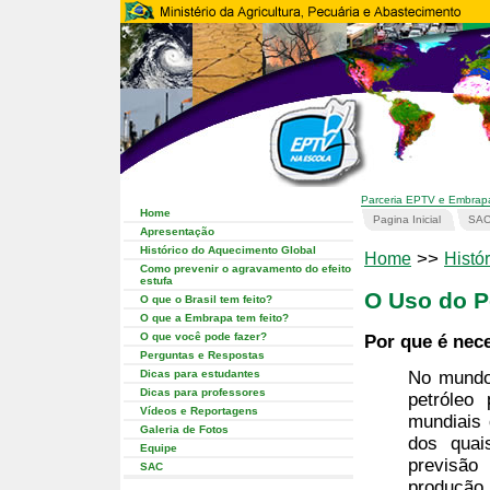
Parceria EPTV e Embrap
Home
Pagina Inicial
SA
Apresentação
Histórico do Aquecimento Global
>>
Home
Histór
Como prevenir o agravamento do efeito
estufa
O Uso do P
O que o Brasil tem feito?
O que a Embrapa tem feito?
O que você pode fazer?
Por que é nec
Perguntas e Respostas
Dicas para estudantes
No mundo
Dicas para professores
petróleo
Vídeos e Reportagens
mundiais 
Galeria de Fotos
dos quai
Equipe
previsão
SAC
produção,