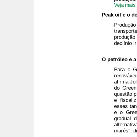
Veja mais.
Peak oil e o de
Produção 
transport
produção 
declínio i
O petróleo e 
Para o G
renovávei
afirma Jo
do Greenp
questão p
e fiscal
esses tan
e o Gree
gradual d
alternati
marés", d